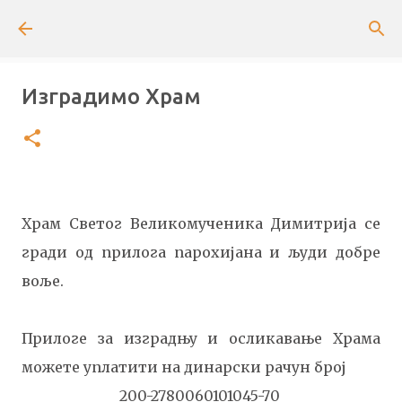
Пређи на главни садржај
Изградимо Храм
Храм Светог Великомученика Димитрија се
гради од прилога парохијана и људи добре
воље.
Прилоге за изградњу и осликавање Храма
можете уплатити на
динарски рачун број
200-2780060101045-70